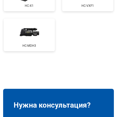
HC-X1
HC-VXF1
HC-MDH3
Нужна консультация?