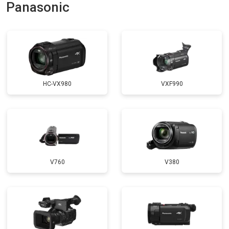
Panasonic
HC-VX980
VXF990
V760
V380