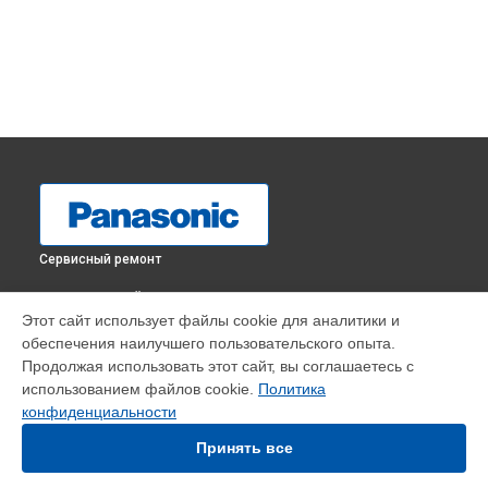
Сервисный ремонт
ВЫБЕРИ СВОЙ ГОРОД
Этот сайт использует файлы cookie для аналитики и
Замена линз видеокамеры V260 Panasonic в
Краснодаре
обеспечения наилучшего пользовательского опыта.
Замена линз видеокамеры V260 Panasonic в
Ростове-на-
Продолжая использовать этот сайт, вы соглашаетесь с
Дону
использованием файлов cookie.
Политика
Замена линз видеокамеры V260 Panasonic в
Нижнем
конфиденциальности
Новгороде
Принять все
Замена линз видеокамеры V260 Panasonic в
Новосибирске
Замена линз видеокамеры V260 Panasonic в
Челябинске