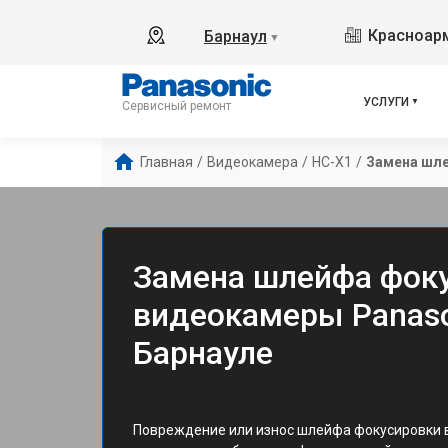
Красноарм
Барнаул
▼
УСЛУГИ
Сервисный ремонт
Главная
/
Видеокамера
/
HC-X1
/
Замена шл
Замена шлейфа фок
видеокамеры Panaso
Барнауле
Повреждение или износ шлейфа фокусировки 