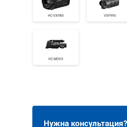
HC-VX980
VXF990
HC-MDH3
Нужна консультация