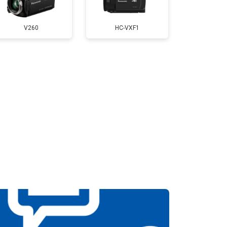
V260
HC-VXF1