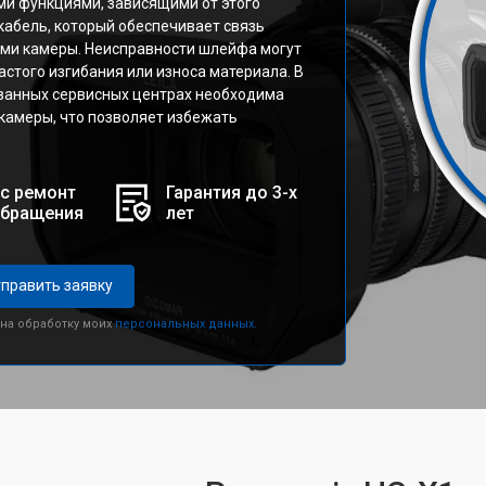
ми функциями, зависящими от этого
кабель, который обеспечивает связь
ми камеры. Неисправности шлейфа могут
астого изгибания или износа материала. В
ванных сервисных центрах необходима
камеры, что позволяет избежать
с ремонт
Гарантия до 3-х
обращения
лет
править заявку
 на обработку моих
персональных данных.