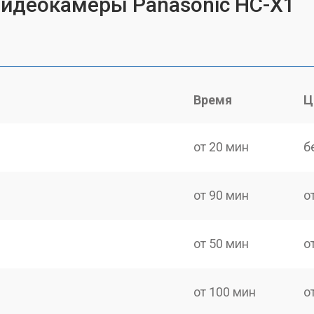
видеокамеры Panasonic HC-X1
Время
Ц
от 20 мин
б
от 90 мин
о
от 50 мин
о
от 100 мин
о