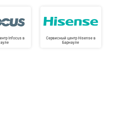
нтр Infocus в
Сервисный центр Hisense в
Сервисный ц
науле
Барнауле
Бар