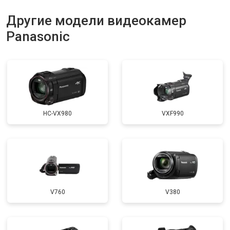
Другие модели видеокамер
Panasonic
HC-VX980
VXF990
V760
V380