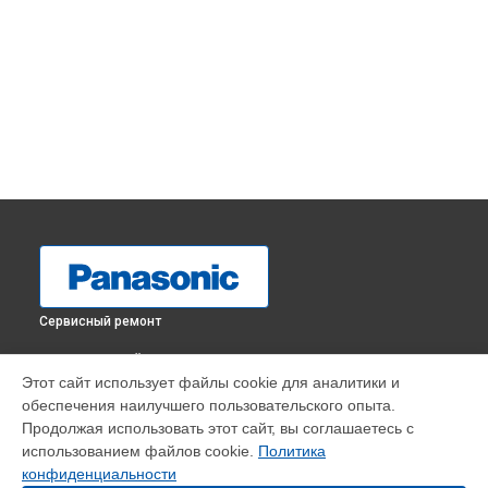
Сервисный ремонт
ВЫБЕРИ СВОЙ ГОРОД
Этот сайт использует файлы cookie для аналитики и
Замена платы отсека карты памяти видеокамеры HC-VXF1
обеспечения наилучшего пользовательского опыта.
Panasonic в
Краснодаре
Продолжая использовать этот сайт, вы соглашаетесь с
Замена платы отсека карты памяти видеокамеры HC-VXF1
использованием файлов cookie.
Политика
Panasonic в
Ростове-на-Дону
конфиденциальности
Замена платы отсека карты памяти видеокамеры HC-VXF1