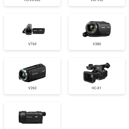
HC-VX980
VXF990
V760
V380
V260
HC-X1