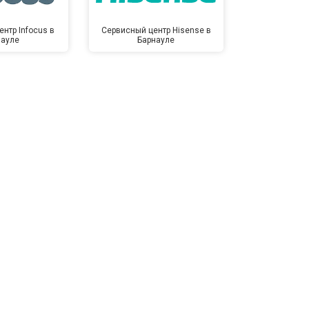
нтр Infocus в
Сервисный центр Hisense в
Сервисный ц
науле
Барнауле
Бар