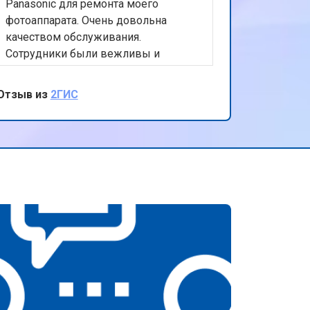
Panasonic для ремонта моего
фотоаппарата. Очень довольна
качеством обслуживания.
Сотрудники были вежливы и
компетентны, а ремонт был
выполнен быстро и качественно.
Отзыв из
2ГИС
Особо хочу отметить удобное
расположение сервиса и гибкий
график работы. Рекомендую этот
центр всем, кто ищет надежный
ремонт для своих устройств
Panasonic.