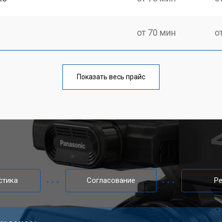
от 70 мин
о
от 60 мин
о
Показать весь прайс
стика
Согласование
Р