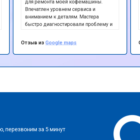
для ремонта моей кофемашины.
Впечатлен уровнем сервиса и
вниманием к деталям. Мастера
быстро диагностировали проблему и
эффективно устранили ее. Ценю их
честность и прозрачность в работе.
Отзыв из
Google maps
Отличный сервис, который я бы
рекомендовал всем владельцам
техники Panasonic.
?
, перезвоним за 5 минут