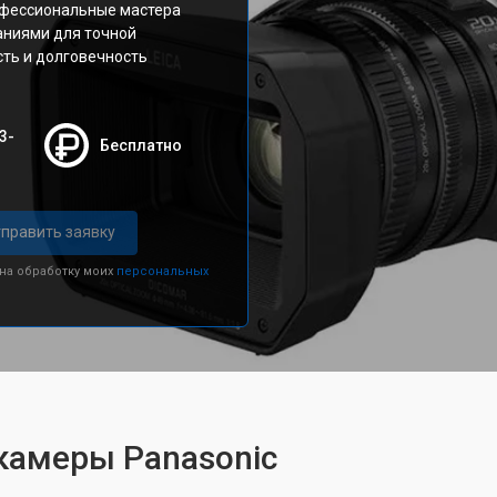
офессиональные мастера
аниями для точной
сть и долговечность
3-
Бесплатно
править заявку
 на обработку моих
персональных
камеры Panasonic