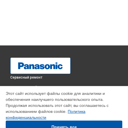
Сервисный ремонт
ВЫБЕРИ СВОЙ ГОРОД
Этот сайт использует файлы cookie для аналитики и
Замена шлейфа матрицы телевизора TX-32GR300
обеспечения наилучшего пользовательского опыта.
Panasonic в
Краснодаре
Продолжая использовать этот сайт, вы соглашаетесь с
Замена шлейфа матрицы телевизора TX-32GR300
использованием файлов cookie.
Политика
Panasonic в
Ростове-на-Дону
конфиденциальности
Замена шлейфа матрицы телевизора TX-32GR300
Panasonic в
Нижнем Новгороде
Принять все