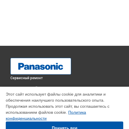
Сервисный ремонт
ВЫБЕРИ СВОЙ ГОРОД
Этот сайт использует файлы cookie для аналитики и
Прошивка телевизора TX-32FR250W Panasonic в
обеспечения наилучшего пользовательского опыта.
Краснодаре
Продолжая использовать этот сайт, вы соглашаетесь с
Прошивка телевизора TX-32FR250W Panasonic в
Ростове-
использованием файлов cookie.
Политика
на-Дону
конфиденциальности
Прошивка телевизора TX-32FR250W Panasonic в
Нижнем
Новгороде
Принять все