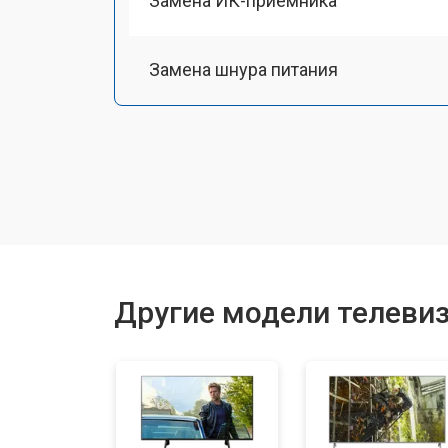
Замена ИК-приемника
Замена шнура питания
Замена разъема питания
Замена шлейфа матрицы
Замена аудиоразъема
Другие модели телевиз
Замена USB порта
Замена модуля Wi-Fi