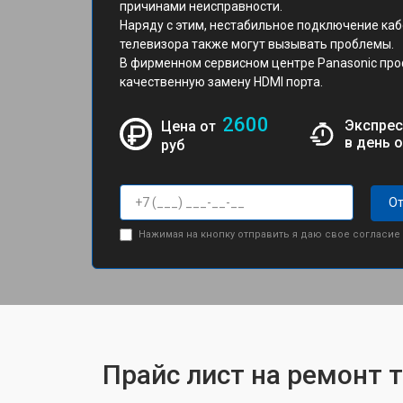
причинами неисправности.
Наряду с этим, нестабильное подключение каб
телевизора также могут вызывать проблемы.
В фирменном сервисном центре Panasonic пр
качественную замену HDMI порта.
2600
Экспрес
Цена от
в день 
руб
От
Нажимая на кнопку отправить я даю свое согласие
Прайс лист на ремонт 