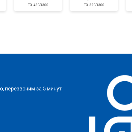
TX-43GR300
TX-32GR300
от 80 мин
о
от 90 мин
о
от 70 мин
о
?
от 140 мин
о
, перезвоним за 5 минут
от 70 мин
о
и
от 130 мин
о