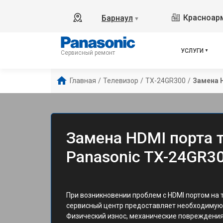
Красноарм
Барнаул
▼
УСЛУГИ
Сервисный ремонт
Главная
/
Телевизор
/
TX-24GR300
/
Замена 
Замена HDMI порта 
Panasonic TX-24GR30
При возникновении проблем с HDMI портом на 
сервисный центр предоставляет необходимую
Физический износ, механические повреждения