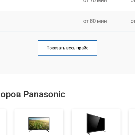
от 70 мин
о
от 80 мин
о
от 60 мин
о
Показать весь прайс
от 110 мин
о
от 50 мин
о
оров Panasonic
от 70 мин
о
от 100 мин
о