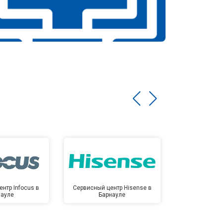
нтр Infocus в
Сервисный центр Hisense в
Сервисный ц
науле
Барнауле
Бар