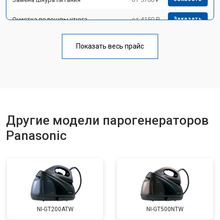
Очистка подошвы утюга
от 4150 ₽
Заказать
Корпусный ремонт (замена резинок,
от 4100 ₽
Заказать
креплений, кнопок)
Показать весь прайс
Замена клапана давления
от 5850 ₽
Заказать
Другие модели парогенераторов
Panasonic
NI-GT200ATW
NI-GT500NTW