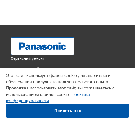
Сервисный ремонт
ВЫБЕРИ СВОЙ ГОРОД
Этот сайт использует файлы cookie для аналитики и
Профилактическая чистка парогенератора NI-WL41VTW
обеспечения наилучшего пользовательского опыта.
Panasonic в
Краснодаре
Продолжая использовать этот сайт, вы соглашаетесь с
Профилактическая чистка парогенератора NI-WL41VTW
использованием файлов cookie.
Политика
Panasonic в
Ростове-на-Дону
конфиденциальности
Профилактическая чистка парогенератора NI-WL41VTW
Panasonic в
Нижнем Новгороде
Принять все
Профилактическая чистка парогенератора NI-WL41VTW
Panasonic в
Новосибирске
Профилактическая чистка парогенератора NI-WL41VTW
Panasonic в
Челябинске