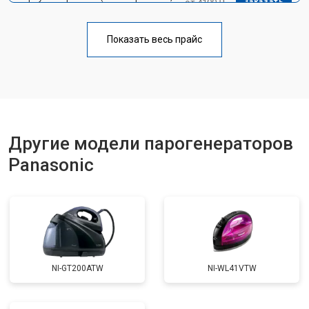
от 4100 ₽
Заказать
креплений, кнопок)
Профилактическая чистка
от 4700 ₽
Заказать
Показать весь прайс
Замена клапана давления
от 5850 ₽
Заказать
Другие модели парогенераторов
Panasonic
NI-GT200ATW
NI-WL41VTW