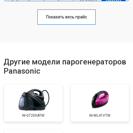
от 4100 ₽
Заказать
креплений, кнопок)
Профилактическая чистка
от 4700 ₽
Заказать
Показать весь прайс
Замена клапана давления
от 5850 ₽
Заказать
Другие модели парогенераторов
Panasonic
NI-GT200ATW
NI-WL41VTW