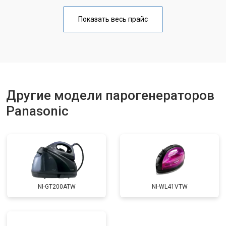
Профилактическая чистка
от 4700 ₽
Заказать
Показать весь прайс
Замена клапана давления
от 5850 ₽
Заказать
Другие модели парогенераторов
Panasonic
NI-GT200ATW
NI-WL41VTW