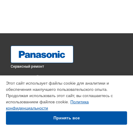
Сервисный ремонт
ВЫБЕРИ СВОЙ ГОРОД
Этот сайт использует файлы cookie для аналитики и
Замена нагревательного элемента парогенератора NI-
обеспечения наилучшего пользовательского опыта.
GT500NTW Panasonic в
Краснодаре
Продолжая использовать этот сайт, вы соглашаетесь с
Замена нагревательного элемента парогенератора NI-
использованием файлов cookie.
Политика
GT500NTW Panasonic в
Ростове-на-Дону
конфиденциальности
Замена нагревательного элемента парогенератора NI-
GT500NTW Panasonic в
Нижнем Новгороде
Принять все
Замена нагревательного элемента парогенератора NI-
GT500NTW Panasonic в
Новосибирске