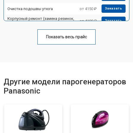
Очистка подошвы утюга
от 4150 ₽
Заказать
Корпусный ремонт (замена резинок,
от 4100 ₽
Заказать
креплений, кнопок)
Профилактическая чистка
от 4700 ₽
Заказать
Показать весь прайс
Замена клапана давления
от 5850 ₽
Заказать
Другие модели парогенераторов
Panasonic