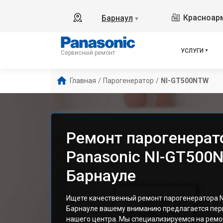
Красноарм
Барнаул
▼
УСЛУГИ
Сервисный ремонт
Главная
/
Парогенератор
/
NI-GT500NTW
Ремонт парогенерат
Panasonic NI-GT500
Барнауле
Ищете качественный ремонт парогенератора N
Барнауле вашему вниманию предлагается пер
нашего центра. Мы специализируемся на ремон