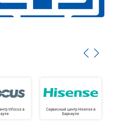
нтр Infocus в
Сервисный центр Hisense в
Сервисный ц
науле
Барнауле
Бар