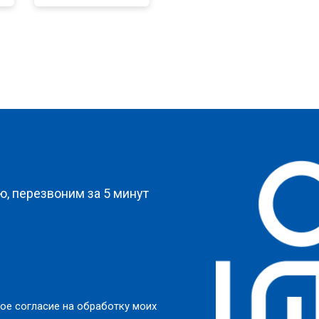
от 70 мин
о
 креплений, кнопок)
от 110 мин
о
от 80 мин
о
?
от 150 мин
о
, перезвоним за 5 минут
ое согласие на обработку моих