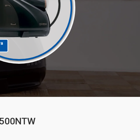
та
GT500NTW