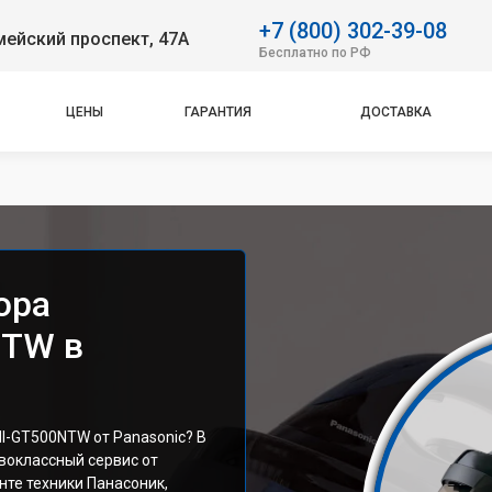
+7 (800) 302-39-08
ейский проспект, 47А
Бесплатно по РФ
ЦЕНЫ
ГАРАНТИЯ
ДОСТАВКА
ора
NTW в
I-GT500NTW от Panasonic? В
воклассный сервис от
те техники Панасоник,