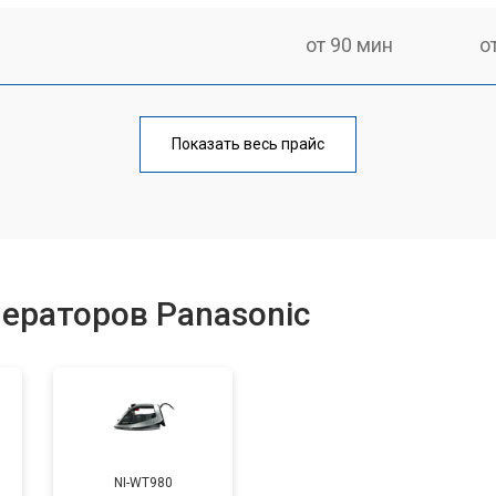
от 90 мин
о
от 110 мин
о
Показать весь прайс
от 70 мин
о
от 130 мин
о
ераторов Panasonic
ры
от 90 мин
о
от 140 мин
о
NI-WT980