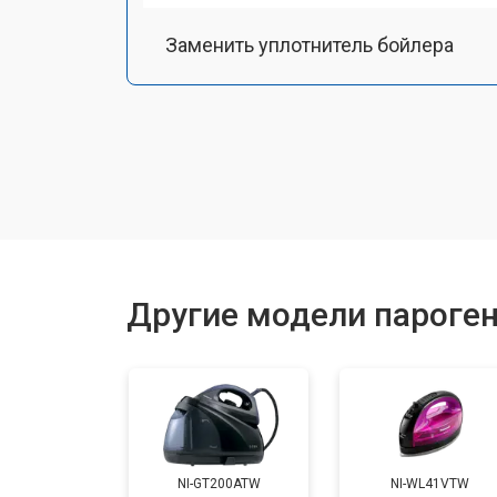
Заменить уплотнитель бойлера
Замена помпы
Чистка системы генерации пара
Восстановление электроклапана
Другие модели пароген
Ремонт/замена датчика температу
Замена шнура питания
NI-GT200ATW
NI-WL41VTW