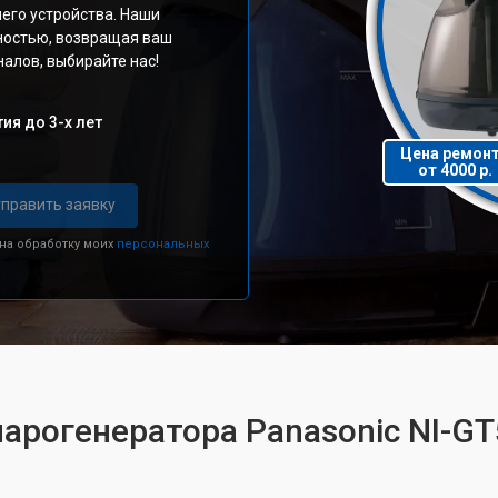
его устройства. Наши
ностью, возвращая ваш
алов, выбирайте нас!
ия до 3-х лет
Цена ремон
от 4000 р.
править заявку
 на обработку моих
персональных
парогенератора Panasonic NI-