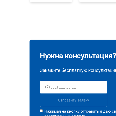
Очистка подошвы утюга
Корпусный ремонт (замена резинок,
Профилактическая чистка
Нужна консультация
Замена клапана давления
Закажите бесплатную консультацию
Отправить заявку
Нажимая на кнопку отправить я даю св
персональных данных.