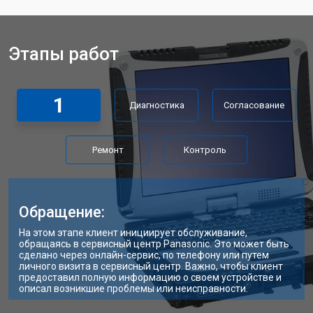
Замена аккумулятора
от 1200 ₽
Заказать
Этапы работ
Замена материнской платы
от 2300 ₽
Заказать
Замена матрицы ноутбука Panasonic
от 2300 ₽
Заказать
1
Диагностика
Согласование
Замена Wi-Fi ноутбука Panasonic
от 2200 ₽
Заказать
Ремонт цепи питания
от 3500 ₽
Заказать
Ремонт
Контроль
Замена звуковой карты
от 1700 ₽
Заказать
Замена кулера ноутбука Panasonic
от 2600 ₽
Заказать
Обращение:
Замена микрофона
от 2600 ₽
Заказать
На этом этапе клиент инициирует обслуживание,
обращаясь в сервисный центр Panasonic. Это может быть
Замена оперативной памяти
от 1100 ₽
Заказать
сделано через онлайн-сервис, по телефону или путем
личного визита в сервисный центр. Важно, чтобы клиент
предоставил полную информацию о своем устройстве и
Прошивка BIOS ноутбука Panasonic
от 1500 ₽
Заказать
описал возникшие проблемы или неисправности.
Замена северного моста
от 3500 ₽
Заказать