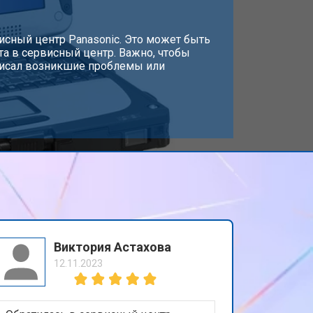
т 3800 ₽
исный центр Panasonic. Это может быть
Заказать
та в сервисный центр. Важно, чтобы
писал возникшие проблемы или
т 1500 ₽
Заказать
т 2900 ₽
Заказать
т 1200 ₽
Заказать
т 2300 ₽
Заказать
Виктория Астахова
12.11.2023
т 2300 ₽
Заказать