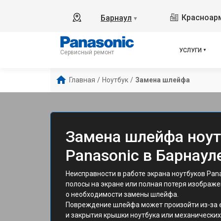
Красноарм
Барнаул
▼
УСЛУГИ
Сервисный ремонт
Главная
/
Ноутбук
/
Замена шлейфа
Замена шлейфа ноут
Panasonic в Барнаул
Неисправности в работе экрана ноутбуков Pana
полосы на экране или полная потеря изображе
о необходимости замены шлейфа.
Повреждение шлейфа может произойти из-за е
и закрытия крышки ноутбука или механически