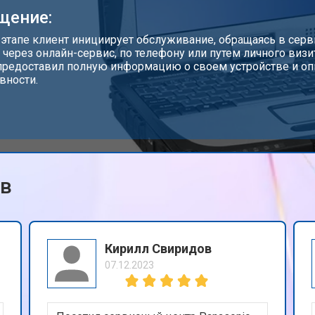
щение:
от 110 мин
о
 этапе клиент инициирует обслуживание, обращаясь в серв
 через онлайн-сервис, по телефону или путем личного визи
предоставил полную информацию о своем устройстве и о
вности.
от 50 мин
о
от 90 мин
о
ов
от 40 мин
о
от 80 мин
о
Кирилл Свиридов
07.12.2023
c
от 50 мин
о