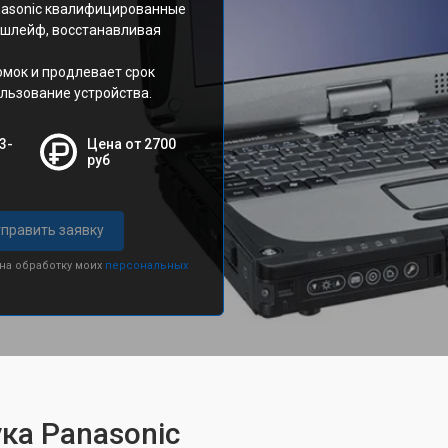
nasonic квалифицированные
 шлейф, восстанавливая
омок и продлевает срок
льзование устройства.
3-
Цена от 2700
руб
править заявку
 на обработку моих
персональных
ка Panasonic