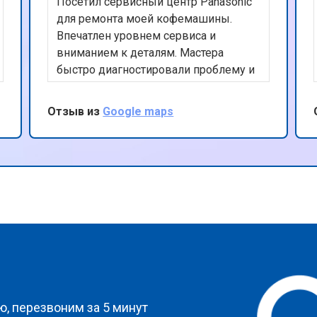
Посетил сервисный центр Panasonic
от 70 мин
о
для ремонта моей кофемашины.
Впечатлен уровнем сервиса и
вниманием к деталям. Мастера
от 70 мин
о
быстро диагностировали проблему и
эффективно устранили ее. Ценю их
честность и прозрачность в работе.
Отзыв из
Google maps
от 70 мин
о
Отличный сервис, который я бы
рекомендовал всем владельцам
техники Panasonic.
от 50 мин
о
от 80 мин
о
от 60 мин
о
?
, перезвоним за 5 минут
от 50 мин
о