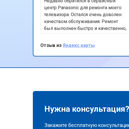
Недавно обратился в сервисный
Замена Wi-Fi ноутбука Panasonic
центр Panasonic для ремонта моего
телевизора. Остался очень доволен
качеством обслуживания. Ремонт
Ремонт цепи питания
был выполнен быстро и качественно,
а использование оригинальных
запчастей дает уверенность в
Отзыв из
Яндекс карты
Замена USB порта
долговечности ремонта. Также
порадовала бесплатная доставка
техники. Спасибо за ваш
Замена звуковой карты
профессионализм и внимание к
клиентам!
Замена кулера ноутбука Panasonic
Замена микрофона
Нужна консультация
Закажите бесплатную консультацию
Замена оперативной памяти