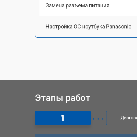
Замена разъема питания
Настройка ОС ноутбука Panasonic
Ремонт южного моста
Ремонт вебкамеры
Установка драйверов Windows
Этапы работ
Ремонт мультиконтроллера
1
Диагно
Замена жесткого диска HDD/SSD