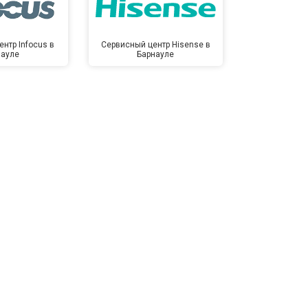
нтр Infocus в
Сервисный центр Hisense в
Сервисный ц
науле
Барнауле
Бар