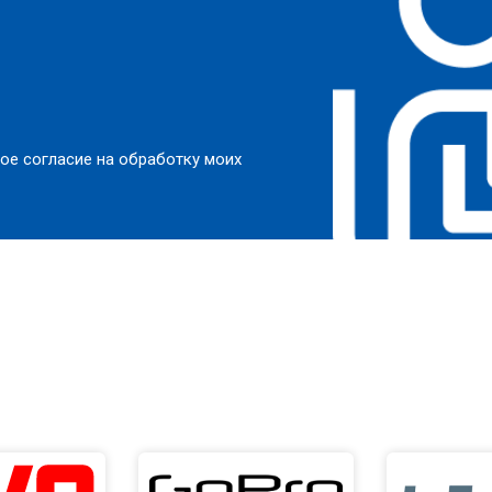
от 50 мин
о
от 100 мин
о
ое согласие на обработку моих
от 70 мин
о