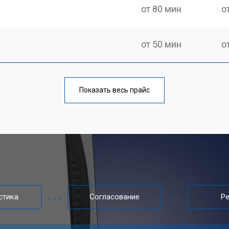
от 80 мин
о
от 50 мин
о
от 100 мин
о
Показать весь прайс
от 80 мин
о
от 40 мин
о
от 80 мин
о
стика
Согласование
Р
от 60 мин
о