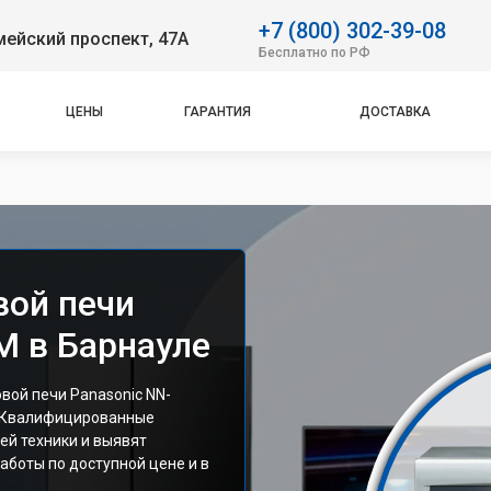
+7 (800) 302-39-08
ейский проспект, 47А
Бесплатно по РФ
ЦЕНЫ
ГАРАНТИЯ
ДОСТАВКА
вой печи
M в Барнауле
ой печи Panasonic NN-
. Квалифицированные
ей техники и выявят
аботы по доступной цене и в