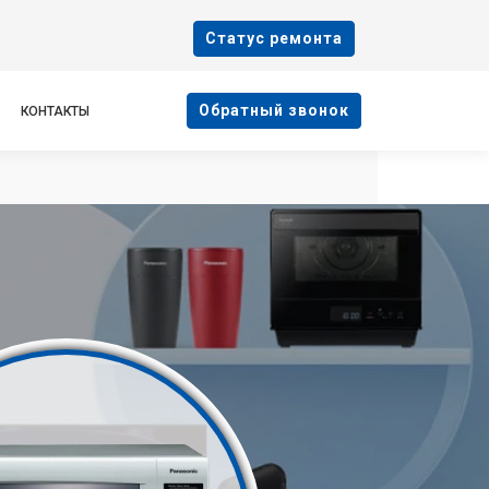
Cтатус ремонта
Oбратный звонок
КОНТАКТЫ