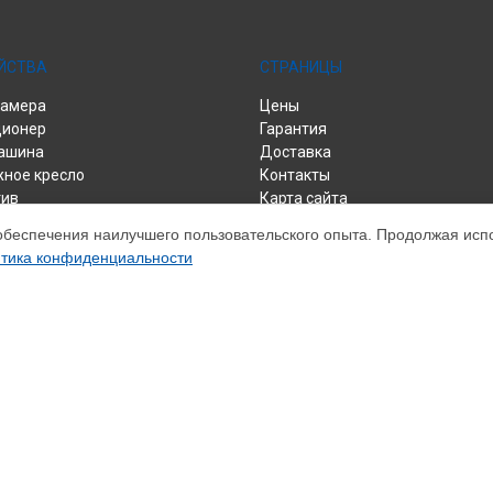
ЙСТВА
СТРАНИЦЫ
камера
Цены
ционер
Гарантия
ашина
Доставка
ное кресло
Контакты
тив
Карта сайта
нератор
обеспечения наилучшего пользовательского опыта. Продолжая испол
зор
тика конфиденциальности
парат
к
льный центр
р
еер
ивер
ом обслуживании устройств Panasonic. Хотя мы и не представляем офиц
а, включая диагностику, техническое обслуживание и настройку разли
ательными; для получения актуальной информации, пожалуйста, свяжите