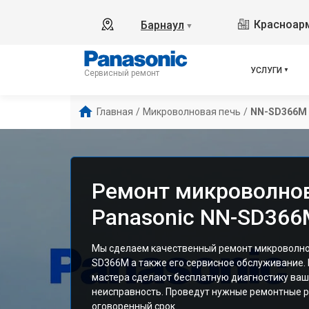
Красноарм
Барнаул
▼
УСЛУГИ
Сервисный ремонт
Главная
/
Микроволновая печь
/
NN-SD366M
Ремонт микроволно
Panasonic NN-SD366
Мы сделаем качественный ремонт микроволнов
SD366M а также его сервисное обслуживание
мастера сделают бесплатную диагностику ваш
неисправность. Проведут нужные ремонтные р
оговоренный срок.