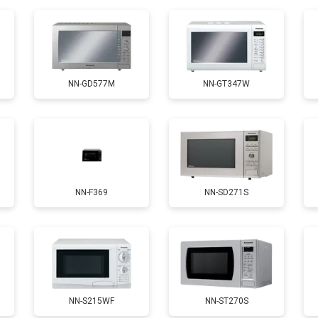
NN-GD577M
NN-GT347W
NN-F369
NN-SD271S
NN-S215WF
NN-ST270S