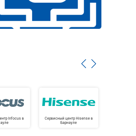
нтр Infocus в
Сервисный центр Hisense в
Сервисный ц
науле
Барнауле
Бар