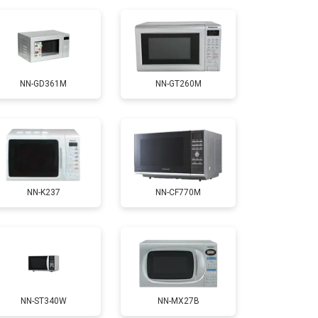
NN-GD361M
NN-GT260M
NN-K237
NN-CF770M
NN-ST340W
NN-MX27B