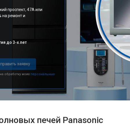
кий проспект, 47А или
% на ремонт и
ия до 3-х лет
править заявку
 на обработку моих
персональных
олновых печей Panasonic