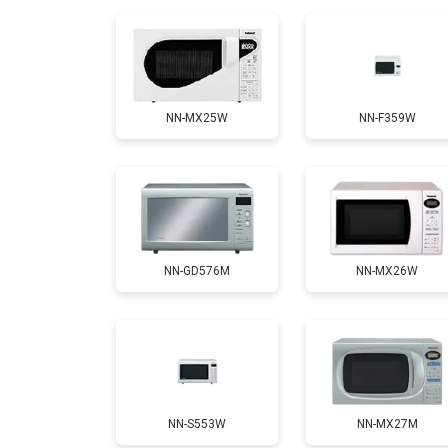
NN-MX25W
NN-F359W
NN-GD576M
NN-MX26W
NN-S553W
NN-MX27M