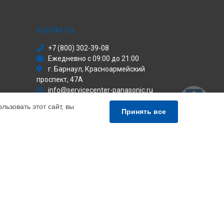
КОНТАКТЫ
+7 (800) 302-39-08
Ежедневно с 09:00 до 21:00
г. Барнаул, Красноармейский
проспект, 47А
info@servicecenter-panasonic.ru
Политика конфиденциальности
ьзовать этот сайт, вы
Принять все
Способы оплаты
иальный сервис Panasonic, мы предлагаем
чных продуктов Панасоник. Обратите внимание, что
сь с нашими менеджерами. Также стоит отметить, что