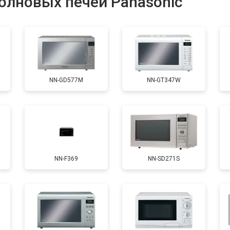
олновых печей Panasonic
NN-GD577M
NN-GT347W
NN-F369
NN-SD271S