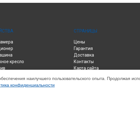
ЙСТВА
СТРАНИЦЫ
камера
Цены
ционер
Гарантия
ашина
Доставка
ное кресло
Контакты
тив
Карта сайта
нератор
обеспечения наилучшего пользовательского опыта. Продолжая испол
зор
тика конфиденциальности
парат
к
льный центр
р
еер
ивер