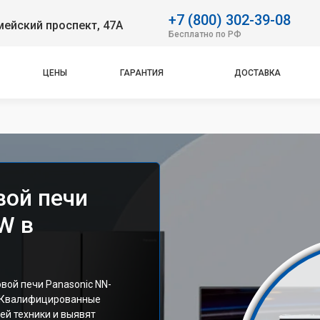
+7 (800) 302-39-08
ейский проспект, 47А
Бесплатно по РФ
ЦЕНЫ
ГАРАНТИЯ
ДОСТАВКА
вой печи
W в
ой печи Panasonic NN-
. Квалифицированные
ей техники и выявят