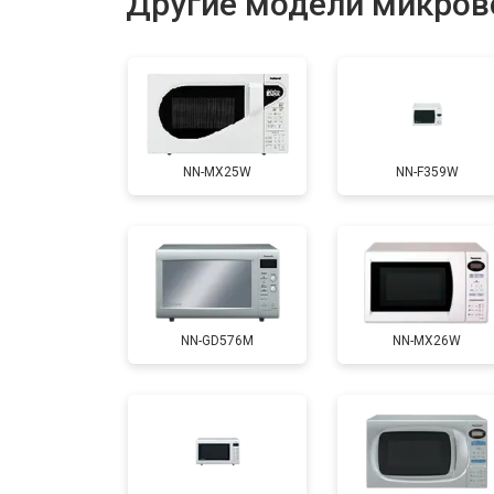
Другие модели микров
NN-MX25W
NN-F359W
NN-GD576M
NN-MX26W