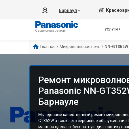
Красноарм
Барнаул
▼
УСЛУГИ
Сервисный ремонт
Главная
/
Микроволновая печь
/
NN-GT352W
Ремонт микроволно
Panasonic NN-GT352
Барнауле
Мы сделаем качественный ремонт микроволнов
GT352W а также его сервисное обслуживание
мастера сделают бесплатную диагностику ваш