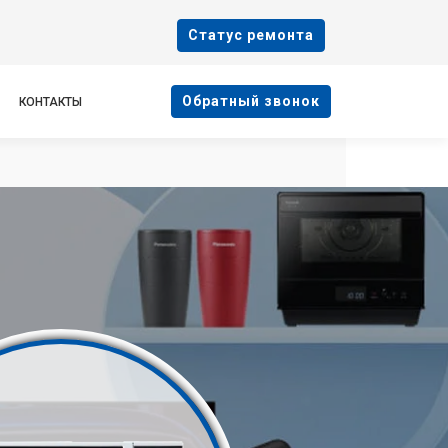
Cтатус ремонта
Oбратный звонок
КОНТАКТЫ