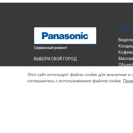
УСТРО
Видео
Конди
Сервисный ремонт
Кофем
Массаж
ВЫБЕРИ СВОЙ ГОРОД
Объек
Ремонт микроволновой печи NN-
Пароге
GT352W Panasonic в
Краснодаре
Этот сайт использует файлы cookie для аналитики и 
Телеви
соглашаетесь с использованием файлов cookie.
Поли
Ремонт микроволновой печи NN-
Фотоап
GT352W Panasonic в
Ростове-на-Дону
Ноутбу
Ремонт микроволновой печи NN-
Музыка
GT352W Panasonic в
Нижнем Новгороде
МФУ
Ремонт микроволновой печи NN-
Принте
GT352W Panasonic в
Новосибирске
DVD-пл
Ремонт микроволновой печи NN-
AV-рес
GT352W Panasonic в
Челябинске
Ремонт микроволновой печи NN-