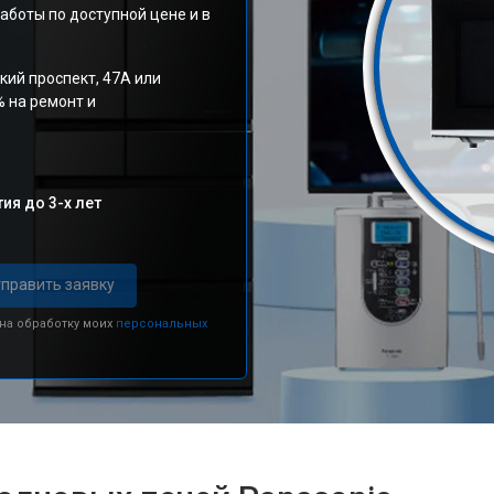
аботы по доступной цене и в
кий проспект, 47А или
% на ремонт и
ия до 3-х лет
править заявку
 на обработку моих
персональных