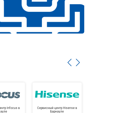
нтр Infocus в
Сервисный центр Hisense в
Сервисный ц
науле
Барнауле
Бар