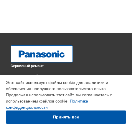
Сервисный ремонт
ВЫБЕРИ СВОЙ ГОРОД
Этот сайт использует файлы cookie для аналитики и
Ремонт микроволновой печи NN-GT264M Panasonic в
обеспечения наилучшего пользовательского опыта.
Краснодаре
Продолжая использовать этот сайт, вы соглашаетесь с
Ремонт микроволновой печи NN-GT264M Panasonic в
использованием файлов cookie.
Политика
Ростове-на-Дону
конфиденциальности
Ремонт микроволновой печи NN-GT264M Panasonic в
Нижнем Новгороде
Принять все
Ремонт микроволновой печи NN-GT264M Panasonic в
Новосибирске