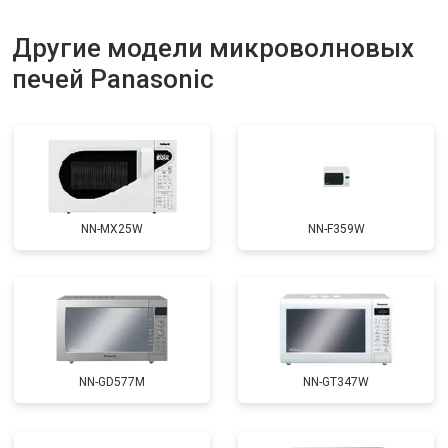
Другие модели микроволновых
печей Panasonic
NN-MX25W
NN-F359W
NN-GD577M
NN-GT347W