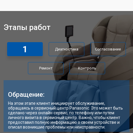
Ремонт блока питания
от 3500 ₽
Заказать
Ремонт материнской платы
от 4100 ₽
Заказать
Этапы работ
Прошивка массажного кресла
от 3700 ₽
Заказать
Panasonic
Замена сканера массажного кресла
от 5800 ₽
Заказать
1
Panasonic
Диагностика
Согласование
Ремонт пневмокамеры
от 3900 ₽
Заказать
Ремонт
Контроль
Ремонт пульта управления
от 4200 ₽
Заказать
Ремонт электропроводки
от 3900 ₽
Заказать
Ремонт сканера массажного кресла
Обращение:
от 4800 ₽
Заказать
Panasonic
На этом этапе клиент инициирует обслуживание,
Ремонт купюроприемника
от 4700 ₽
Заказать
обращаясь в сервисный центр Panasonic. Это может быть
сделано через онлайн-сервис, по телефону или путем
личного визита в сервисный центр. Важно, чтобы клиент
Замена сетевого трансформатора
от 4500 ₽
Заказать
предоставил полную информацию о своем устройстве и
описал возникшие проблемы или неисправности.
Ремонт микро-лифта
от 5500 ₽
Заказать