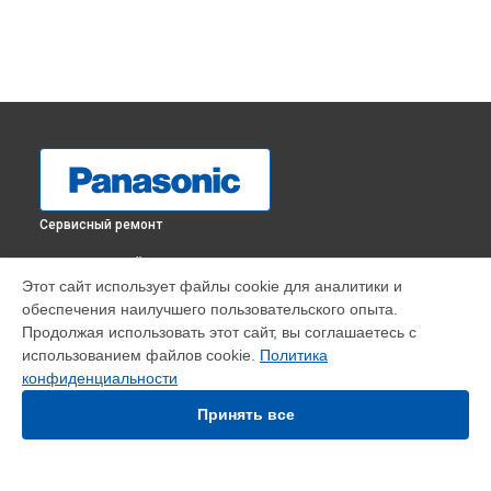
Сервисный ремонт
ВЫБЕРИ СВОЙ ГОРОД
Этот сайт использует файлы cookie для аналитики и
Ремонт пульта управления массажного кресла EP-MA51
обеспечения наилучшего пользовательского опыта.
Panasonic в
Краснодаре
Продолжая использовать этот сайт, вы соглашаетесь с
Ремонт пульта управления массажного кресла EP-MA51
использованием файлов cookie.
Политика
Panasonic в
Ростове-на-Дону
конфиденциальности
Ремонт пульта управления массажного кресла EP-MA51
Panasonic в
Нижнем Новгороде
Принять все
Ремонт пульта управления массажного кресла EP-MA51
Panasonic в
Новосибирске
Ремонт пульта управления массажного кресла EP-MA51