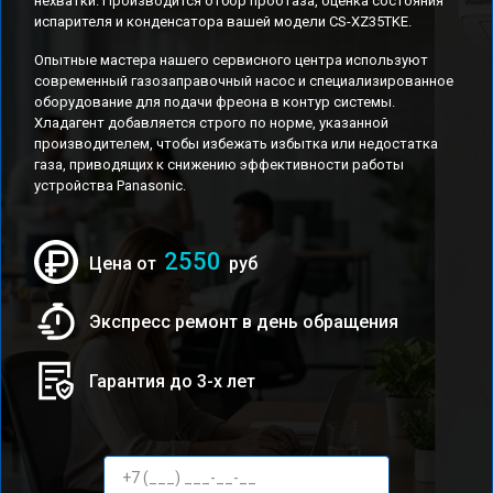
нехватки. Производится отбор проб газа, оценка состояния
испарителя и конденсатора вашей модели CS-XZ35TKE.
Опытные мастера нашего сервисного центра используют
современный газозаправочный насос и специализированное
оборудование для подачи фреона в контур системы.
Хладагент добавляется строго по норме, указанной
производителем, чтобы избежать избытка или недостатка
газа, приводящих к снижению эффективности работы
устройства Panasonic.
2550
Цена от
руб
Экспресс ремонт в день обращения
Гарантия до 3-х лет