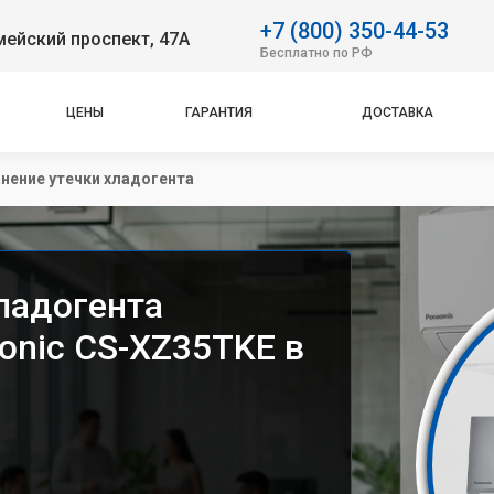
+7 (800) 350-44-53
ейский проспект, 47А
Бесплатно по РФ
ЦЕНЫ
ГАРАНТИЯ
ДОСТАВКА
нение утечки хладогента
ладогента
onic CS-XZ35TKE в