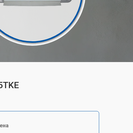
35TKE
ена