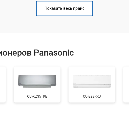
Показать весь прайс
ионеров Panasonic
CU-XZ35TKE
CU-E28RKD