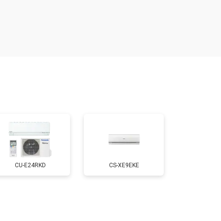
CU-E24RKD
CS-XE9EKE