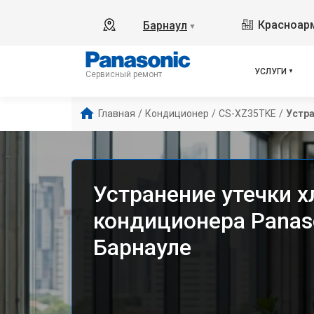
Красноарм
Барнаул
▼
УСЛУГИ
Сервисный ремонт
Главная
/
Кондиционер
/
CS-XZ35TKE
/
Устра
Устранение утечки х
кондиционера Panas
Барнауле