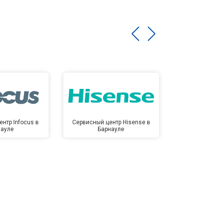
нтр Infocus в
Сервисный центр Hisense в
Сервисный ц
науле
Барнауле
Бар