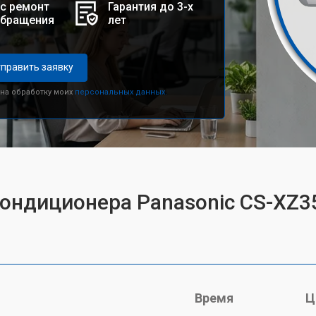
с ремонт
Гарантия до 3-х
обращения
лет
править заявку
 на обработку моих
персональных данных.
кондиционера Panasonic CS-XZ
Время
Ц