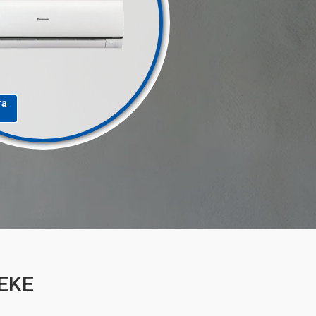
та
9EKE