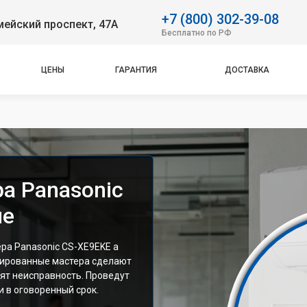
+7 (800) 302-39-08
ейский проспект, 47А
Бесплатно по РФ
ЦЕНЫ
ГАРАНТИЯ
ДОСТАВКА
а Panasonic
ле
ра Panasonic CS-XE9EKE а
цированные мастера сделают
ят неисправность. Проведут
 в оговоренный срок.