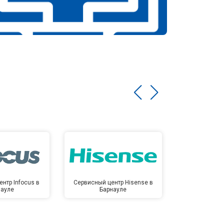
нтр Infocus в
Сервисный центр Hisense в
Сервисный ц
науле
Барнауле
Бар