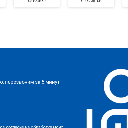
CS-E24RKD
CU-XZ35TKE
?
, перезвоним за 5 минут
ое согласие на обработку моих