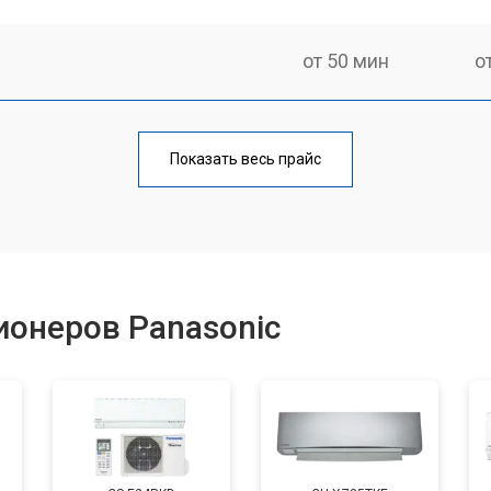
от 50 мин
о
от 80 мин
о
Показать весь прайс
ионеров Panasonic