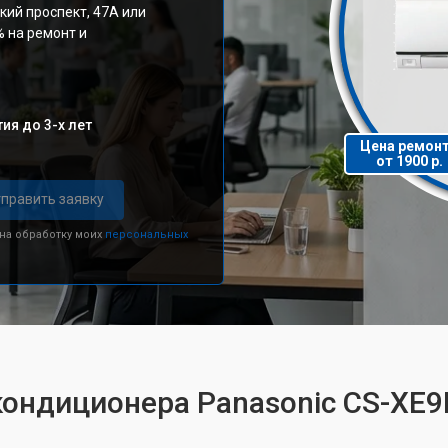
кий проспект, 47А или
% на ремонт и
ия до 3-х лет
Цена ремон
от 1900 р.
править заявку
 на обработку моих
персональных
кондиционера Panasonic CS-XE