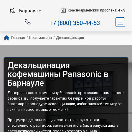
Барнаул
Красноармейский проспект, 47А
▼
+7 (800) 350-44-53
Главная
/
Кофемашина
/
Декальцинация
Декальцинация
кофемашины Panasonic в
Барнауле
Доверяя свою кофемашину Panasonic профессионалам нашего
сервиса, вы получаете гарантию безупречной работы
благодаря процедуре декальцинации, избавляющей технику от
накипи и известковых отложений.
Процедура декальцинации состоит из подготовки
специального раствора, заливания его в бак и запуска цикла
автоматической чистки, после которого машина