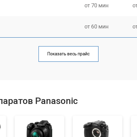
от 70 мин
о
от 60 мин
о
от 70 мин
о
Показать весь прайс
от 60 мин
о
от 110 мин
о
аратов Panasonic
от 50 мин
о
от 120 мин
о