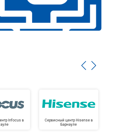
нтр Infocus в
Сервисный центр Hisense в
Сервисный ц
науле
Барнауле
Бар