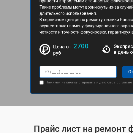
привести к проблемам с точностью фокусиров
Такие проблемы могут возникнуть из-за случа
длительного использования.
В сервисном центре по ремонту техники Pana
осуществляют замену фокусировочного экрана
четкости и точности фокусировки, гарантируя 
2700
Экспрес
Цена от
в день 
руб
От
Нажимая на кнопку отправить я даю свое согласие
Прайс лист на ремонт 