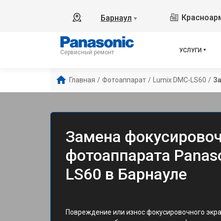
Красноарм
Барнаул
▼
УСЛУГИ
Сервисный ремонт
Главная
/
Фотоаппарат
/
Lumix DMC-LS60
/
За
Замена фокусировоч
фотоаппарата Panas
LS60 в Барнауле
Повреждение или износ фокусировочного экран