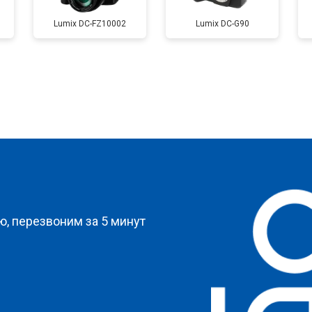
Lumix DC-FZ10002
Lumix DC-G90
от 60 мин
о
от 90 мин
о
?
, перезвоним за 5 минут