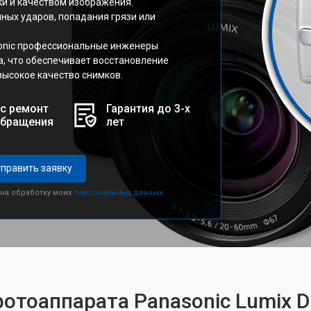
ки и качеством изображения.
йных ударов, попадания грязи или
sonic профессиональные инженеры
, что обеспечивает восстановление
высокое качество снимков.
с ремонт
Гарантия до 3-х
обращения
лет
править заявку
 на обработку моих
персональных данных.
фотоаппарата Panasonic Lumix 