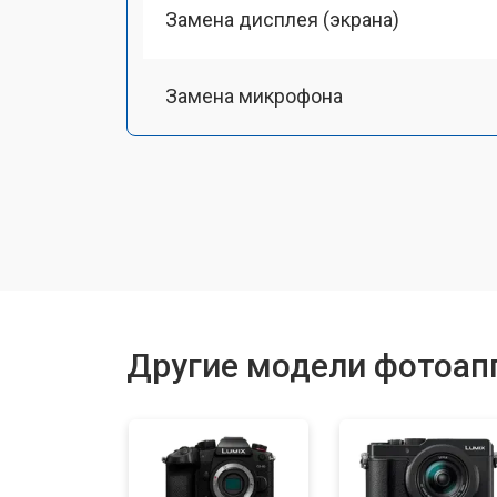
Замена дисплея (экрана)
Замена микрофона
Замена кнопки включения
Замена байонета
Замена платы отсека карты памяти
Другие модели фотоапп
Замена затвора
Замена CCD/CMOS матрицы