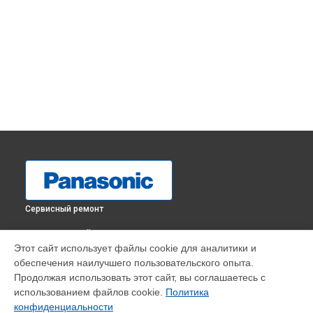
Сервисный ремонт
ВЫБЕРИ СВОЙ ГОРОД
Этот сайт использует файлы cookie для аналитики и
Ремонт материнской платы фотоаппарата Lumix DMC-LS60
обеспечения наилучшего пользовательского опыта.
Panasonic в
Краснодаре
Продолжая использовать этот сайт, вы соглашаетесь с
Ремонт материнской платы фотоаппарата Lumix DMC-LS60
использованием файлов cookie.
Политика
Panasonic в
Ростове-на-Дону
конфиденциальности