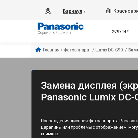
Красноарм
Барнаул
▼
УСЛУГИ
Сервисный ремонт
Главная
/
Фотоаппарат
/
Lumix DC-G90 
/
Заме
Замена дисплея (эк
Panasonic Lumix DC-
Повреждения дисплея фотоаппарата Panasonic 
царапины или проблемы с отображением, могу
снимков.