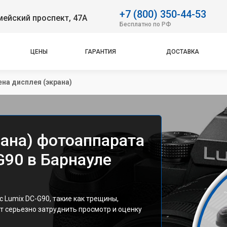
+7 (800) 350-44-53
ейский проспект, 47А
Бесплатно по РФ
ЦЕНЫ
ГАРАНТИЯ
ДОСТАВКА
на дисплея (экрана)
рана) фотоаппарата
G90 в Барнауле
Lumix DC-G90, такие как трещины,
т серьезно затруднить просмотр и оценку