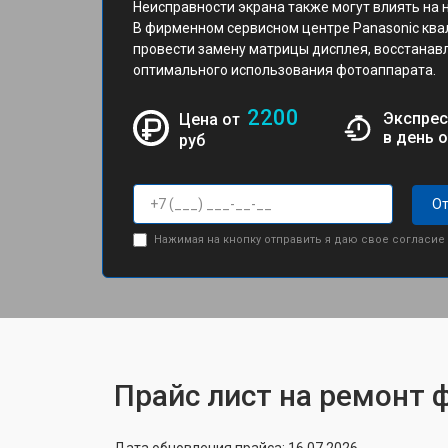
Неисправности экрана также могут влиять на 
В фирменном сервисном центре Panasonic кв
провести замену матрицы дисплея, восстанав
оптимального использования фотоаппарата.
2200
Экспрес
Цена от
в день 
руб
От
Нажимая на кнопку отправить я даю свое согласие
Прайс лист на ремонт 
Дата обновления прайса: 16.07.2026