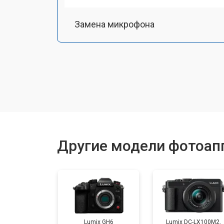
Замена микрофона
Замена кнопки включения
Замена байонета
Замена платы отсека карты памяти
Другие модели фотоапп
Замена затвора
Замена CCD/CMOS матрицы
Lumix GH6
Lumix DC-LX100M2,