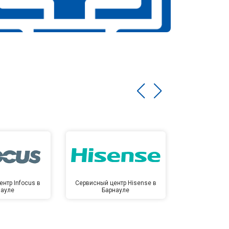
нтр Infocus в
Сервисный центр Hisense в
Сервисный ц
науле
Барнауле
Бар