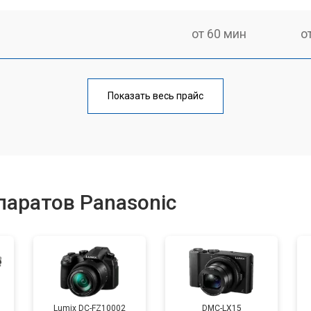
от 60 мин
о
от 70 мин
о
Показать весь прайс
от 60 мин
о
от 110 мин
о
аратов Panasonic
от 50 мин
о
от 120 мин
о
Lumix DC-FZ10002
DMC-LX15