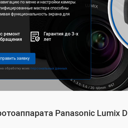
навигацию по меню и настройки камеры.
алифицированные мастера способны
ливая функциональность экрана для
с ремонт
Гарантия до 3-х
обращения
лет
править заявку
 на обработку моих
персональных данных.
фотоаппарата Panasonic Lumix 