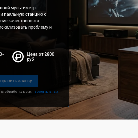
овой мультиметр,
 и паяльную станцию с
ание качественного
локализовать проблему и
3-
Цена от 2800
руб
править заявку
 на обработку моих
персональных