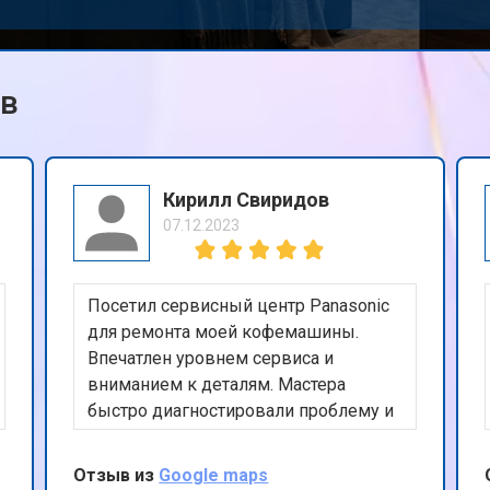
ов
Кирилл Свиридов
07.12.2023
Посетил сервисный центр Panasonic
для ремонта моей кофемашины.
Впечатлен уровнем сервиса и
вниманием к деталям. Мастера
быстро диагностировали проблему и
эффективно устранили ее. Ценю их
честность и прозрачность в работе.
Отзыв из
Google maps
Отличный сервис, который я бы