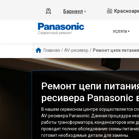
Красноарм
Барнаул
▼
УСЛУГИ
Сервисный ремонт
Главная
/
AV-ресивер
/
Ремонт цепи питания
Ремонт цепи питани
ресивера Panasonic 
В нашем сервисном центре осуществляется с
AV-ресивера Panasonic. Данная процедура не
работы трансформатора, конденсаторов или д
проводит полное обследование схемы питания
готовит необходимые детали для замены.