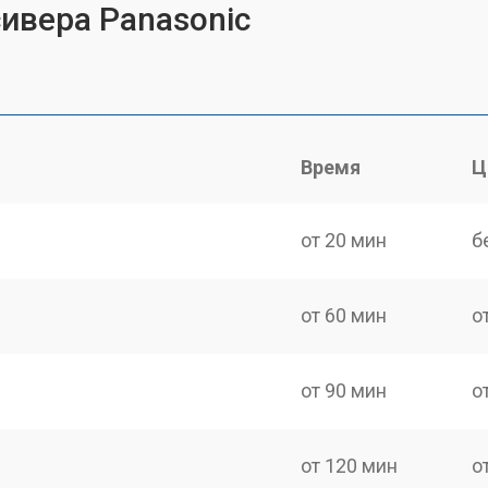
ивера Panasonic
Время
Ц
c
от 20 мин
б
от 60 мин
о
от 90 мин
о
от 120 мин
о