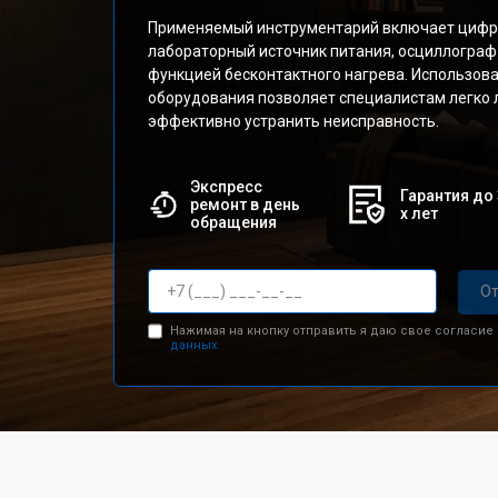
Применяемый инструментарий включает цифр
лабораторный источник питания, осциллограф
функцией бесконтактного нагрева. Использов
оборудования позволяет специалистам легко 
эффективно устранить неисправность.
Экспресс
Гарантия до 
ремонт в день
х лет
обращения
От
Нажимая на кнопку отправить я даю свое согласие
данных.