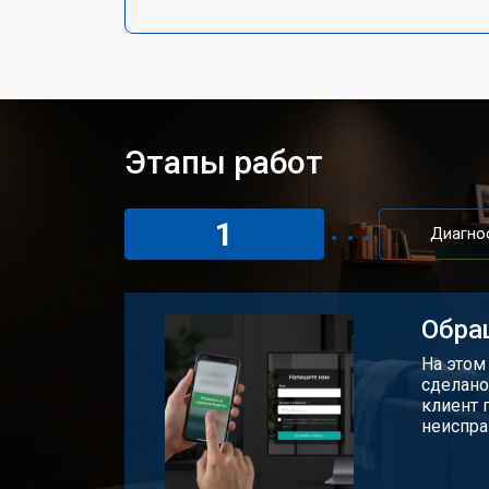
Этапы работ
1
Диагно
Обра
На этом
сделано
клиент 
неиспра