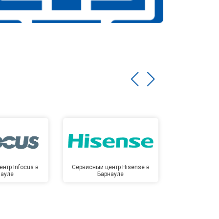
нтр Infocus в
Сервисный центр Hisense в
Сервисный ц
науле
Барнауле
Бар